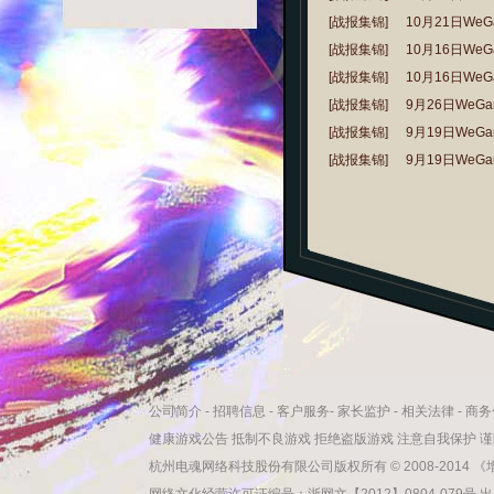
[战报集锦]
10月21日We
[战报集锦]
10月16日We
[战报集锦]
10月16日We
[战报集锦]
9月26日WeG
[战报集锦]
9月19日WeG
[战报集锦]
9月19日WeG
公司简介
-
招聘信息
-
客户服务
-
家长监护
-
相关法律
-
商务
健康游戏公告 抵制不良游戏 拒绝盗版游戏 注意自我保护 
杭州电魂网络科技股份有限公司版权所有 © 2008-2014 