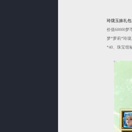
玲珑玉姝礼包
价值60000
梦*萝莉*玲珑
*40、珠宝馆