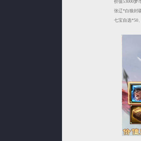
价值53000
张辽*白狼封疆
七宝自选*50