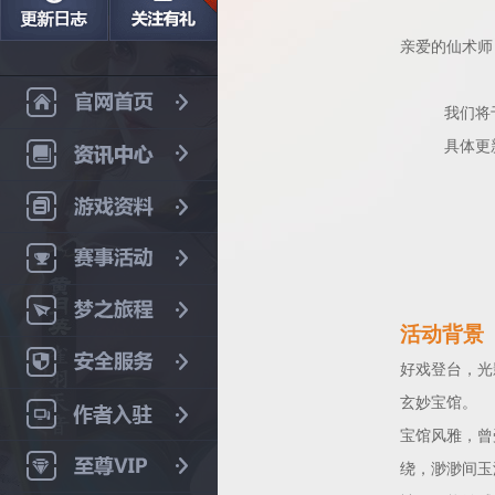
亲爱的仙术师
我们将
具体更
活动背景
好戏登台，光
玄妙宝馆。
宝馆风雅，曾
绕，渺渺间玉