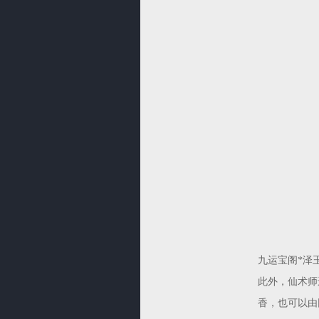
九运宝阁*泽玉
此外，仙术师
香，也可以由