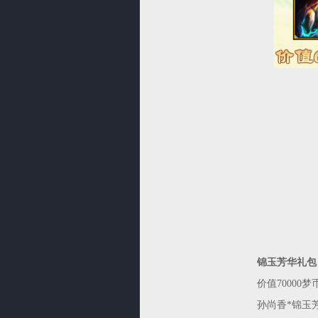
锦玉芳华礼包
价值70000
孙尚香*锦玉芳