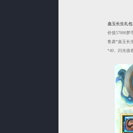
蛊玉长生礼包
价值57000
鲁肃*蛊玉长生
*40、闪光值