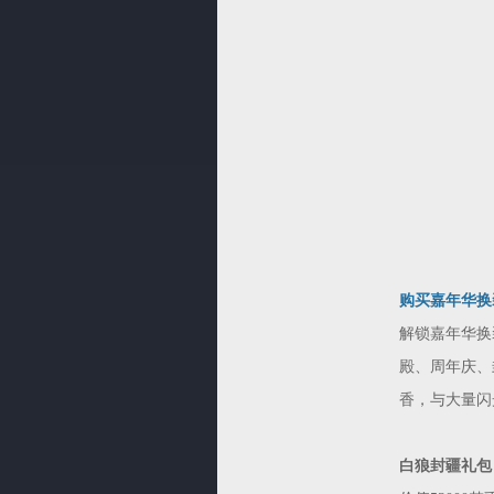
购买嘉年华换
解锁嘉年华换
殿、周年庆、
香，与大量闪
白狼封疆礼包