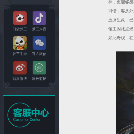
神，更能够感
可惜，客从外
玉脉生灵，已
馆主因此点燃
口袋梦三
梦三抖音
如此奇观，在
梦三手游
官方微信
新浪微博
家长监护