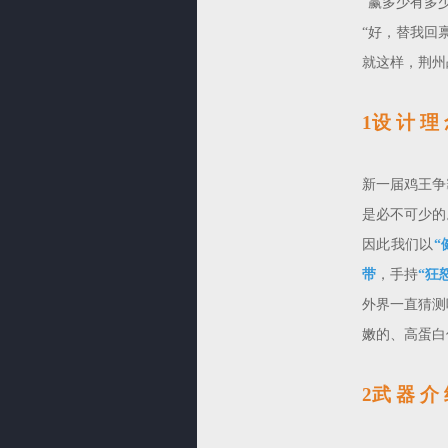
“赢多少有多少
“好，替我回
就这样，荆州
1设 计 理
新一届鸡王争
是必不可少的
因此我们以
“
带
，手持
“狂
外界一直猜测
嫩的、高蛋白
2武 器 介