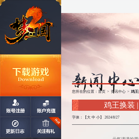
您所在的位置：
首页
>
资讯中心
>
鸡王
鸡王换装
字体：【
大
中
小
】 2024/8/27