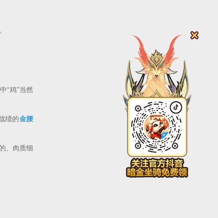
。
中“鸡”当然
战绩的
金腰
的、肉质细