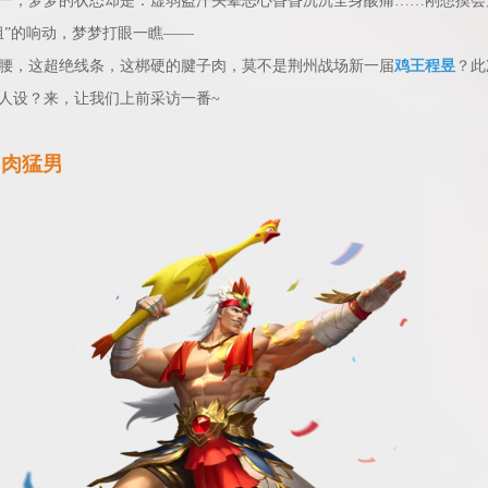
一，梦梦的状态却是：虚弱盗汗头晕恶心昏昏沉沉全身酸痛……刚想摸会
组”的响动，梦梦打眼一瞧——
腰，这超绝线条，这梆硬的腱子肉，莫不是荆州战场新一届
鸡王程昱
？此
人设？来，让我们上前采访一番~
”肉猛男