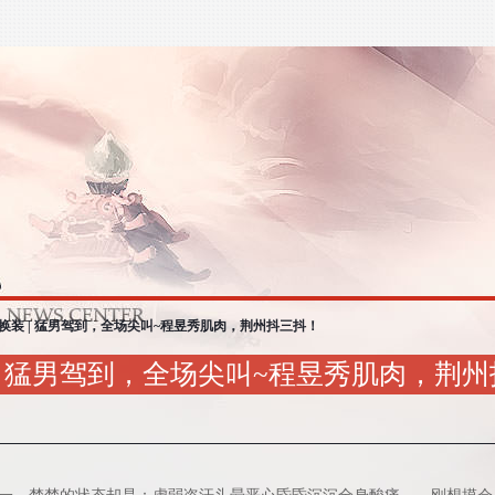
换装 | 猛男驾到，全场尖叫~程昱秀肌肉，荆州抖三抖！
 | 猛男驾到，全场尖叫~程昱秀肌肉，荆