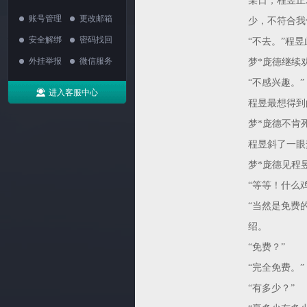
某日，程昱正
账号管理
更改邮箱
少，不符合我
安全解绑
密码找回
“不去。”程
外挂举报
微信服务
梦*庞德继续
“不感兴趣。”
进入客服中心
程昱最想得到
梦*庞德不肯
程昱斜了一眼
梦*庞德见程
“等等！什么
“当然是免费
绍。
“免费？”
“完全免费。”
“有多少？”