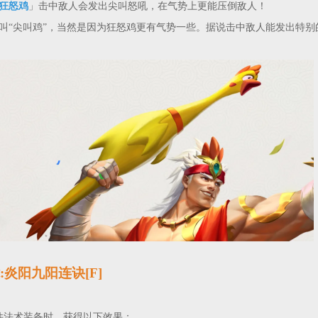
狂怒鸡
」击中敌人会发出尖叫怒吼，在气势上更能压倒敌人！
叫“尖叫鸡”，当然是因为狂怒鸡更有气势一些。据说击中敌人能发出特别
:炎阳九阳连诀[F]
件法术装备时，获得以下效果：