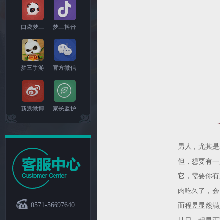
口袋梦三
梦三抖音
梦三手游
官方微信
新浪微博
家长监护
男人，尤其是
但，想要有一
它，需要你有
肉吃久了，会
0571-56697640
而程昱显然满