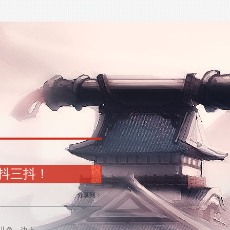
州抖三抖！
分享到：