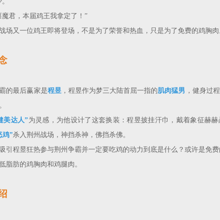
。”
禀魔君，本届鸡王我拿定了！”
战场又一位鸡王即将登场，不是为了荣誉和热血，只是为了免费的鸡胸肉
 念
霸的最后赢家是
程昱
，程昱作为梦三大陆首屈一指的
肌肉猛男
，健身过程
。
健美达人”
为灵感，为他设计了这套换装：程昱披挂汗巾，戴着象征赫赫
怒鸡”
杀入荆州战场，神挡杀神，佛挡杀佛。
吸引程昱狂热参与荆州争霸并一定要吃鸡的动力到底是什么？或许是免费
低脂肪的鸡胸肉和鸡腿肉。
 绍