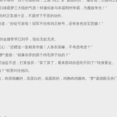
双手各持一百斤石锁卧推，上届“鸡王”梦*庞德到访：“魔君说，历届鸡王
们雄霸梦三大陆的气质！特邀你参与本届荆州争霸，为魔族争光！”
昱此时正泵感十足，不愿停下手里的动作。
劝道：“好处可多啦！冠军不但有鸡王称号，还有各色珍宝赏赐！”
的金腰带早已到手，现在无欲无求。
死心：“还赠送一套精美华服！人靠衣装嘛，不考虑考虑？”
梦*庞德：“就像你穿的跟个鸡毛掸子似的？”
昱油盐不进，打算放弃：“算了算了，看来那鸡你是吃不到了!”转身要走。
鸡？”程昱叫住他问。
的，肉质细嫩的，高蛋白的，低脂肪的，鸡胸肉鸡腿肉。”梦*庞德眼见有