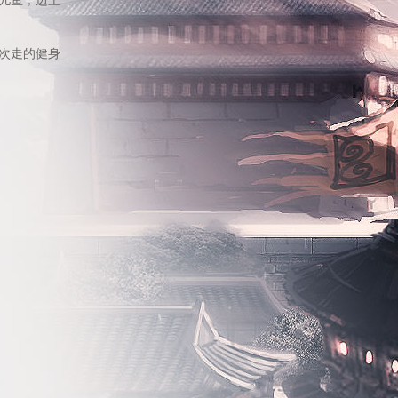
儿鱼，边上
次走的健身