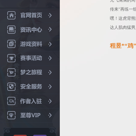
元气满满的周
传来“再练一
嘿！这虎背熊
达人肌肉猛男
程昱*“鸡