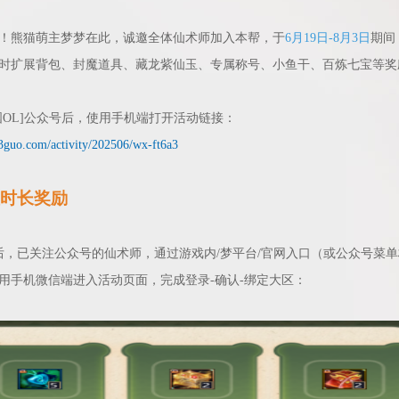
！熊猫萌主梦梦在此，诚邀全体仙术师加入本帮，
于
6月19日
-
8月3日
期间
时扩展背包、封魔道具、藏龙紫仙玉、专属称号、小鱼干、百炼七宝等奖
国OL]公众号后，使用手机端打开活动链接：
3guo.com/activity/202506/wx-ft6a3
时长奖励
新后，已关注公众号的仙术师，通过游戏内/梦平台/官网入口
（或公众号菜单
用
手机微信端
进入活动页面，完成登录-确认-绑定大区：