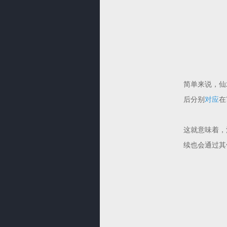
简单来说，仙术
后分别
对应
在
这就意味着，
续也会通过其