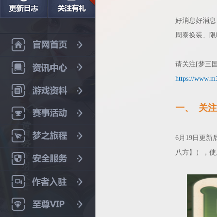
好消息好消息
周泰换装、限
请关注[梦三
https://www.m
一、
关注
6月19日更
八方】）
，使