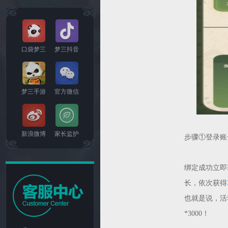
口袋梦三
梦三抖音
梦三手游
官方微信
新浪微博
家长监护
步骤①登录账号
绑定成功立即
长，依次获得
也就是说，活
*3000
！