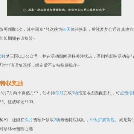
仅可领取1次，其中周泰*胖达侠为
60天
体验换装，后续梦梦会通过其他方
能长期拥有该换装~
注
[梦三国OL]公众号，并在活动期间保持关注状态，否则将影响活动参
区时也请谨慎选择，绑定后不支持换绑操作~
特权奖励
6月7月两个自然月中，仙术师
每月
完成
3场
指定地图匹配胜利，可
点击结
5、征战印记*100。
契约，还能在
次月
初额外领取
2项
自选特权奖励，
30天扩展背包
、藏龙紫
时珍稀坐翅随心选！