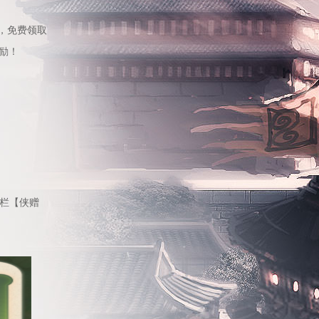
，
免费领取
励
！
栏【侠赠