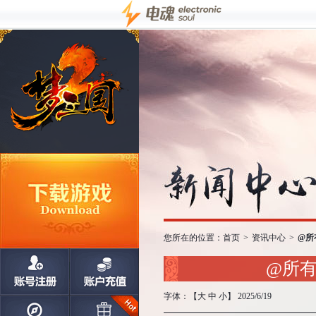
您所在的位置：
首页
>
资讯中心
>
@所
@所
字体：【
大
中
小
】 2025/6/19