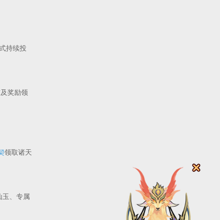
式持续投
与及奖励领
契
领取诸天
仙玉、专属