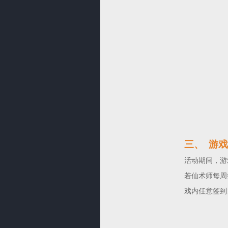
三、
游戏
活动期间，游
若仙术师每周
戏内任意签到