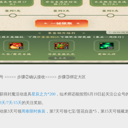
 >>>>> 步骤②确认接收>>>>> 步骤③绑定大区
获得封魔活动道具
星辰之力*200
，仙术师还能按照6月19日起关注公众号
3天
/
7天
/
15天
的关注奖励。
动第3天可领
周泰限时换装
，第7天可领七宝/莲花自选*5，第15天可领
藏