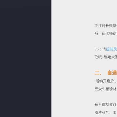
关注时长奖励
放，仙术师仍
PS：请
提前关
取哦~绑定大
二、
自选
活动开启后，
灭众生相珍材*
每月成功签订
图片称号、限