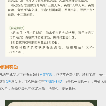
签到奖励
戏内完成签到可在页面领取
累签奖励
，包括蓝色幸运符、珍材宝箱、长生
签到
3天
及以上，那么还能点亮
下周额外福利
（最后一周除外）
，当仙术
1次后，自动获得七宝/莲花自选、活跃包、宠物元神。