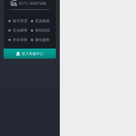
0571-56697640
账号管理
更改邮箱
安全解绑
密码找回
外挂举报
微信服务
进入客服中心