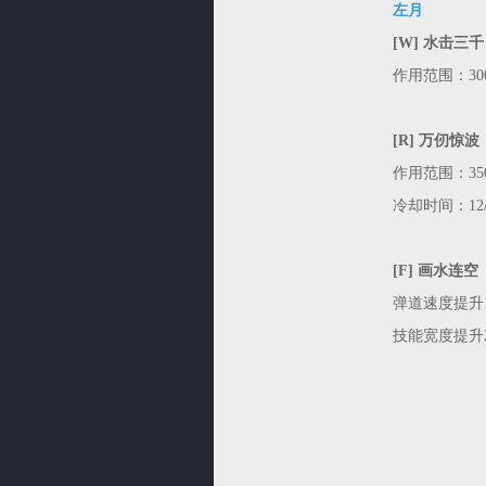
左月
[W] 水击三千
作用范围：300
[R] 万仞惊波
作用范围：350
冷却时间：12/1
[F] 画水连空
弹道速度提升1
技能宽度提升2