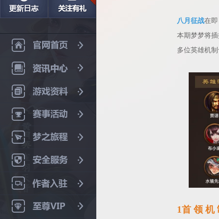
八月征战
在即
本期梦梦将插
多位英雄机制
1首 领 机