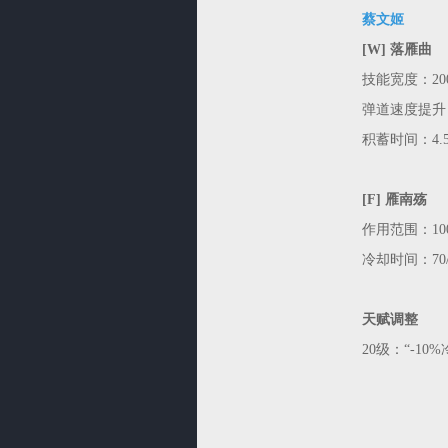
蔡文姬
[W] 落雁曲
技能宽度：20
弹道速度提升
积蓄时间：4.
[F] 雁南殇
作用范围：100
冷却时间：70/65
天赋调整
20级：“-10