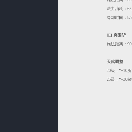
法力消耗：65
冷却时间：8/7
[E] 突围斩
施法距离：900
天赋调整
20级：“+10
25级：“+3