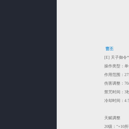
曹丕
[E] 天子御令
操作类型：单
作用范围：27
伤害调整：70/14
禁咒时间：3
冷却时间：4.
天赋调整
20级：“+1