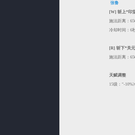
张鲁
[W] 斩上*印
施法距离：650
冷却时间：6
[R] 斩下*关
施法距离：650
天赋调整
15级：“-10