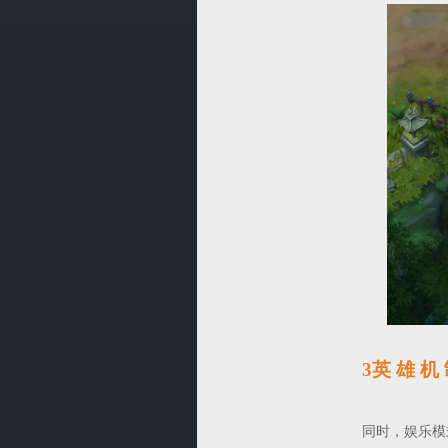
3英 雄 机
同时，娱乐模