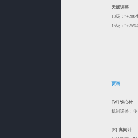
天赋调整
10级：“+20
15级：“+25
贾诩
[W] 诛心计
机制调整：使
[E] 离间计