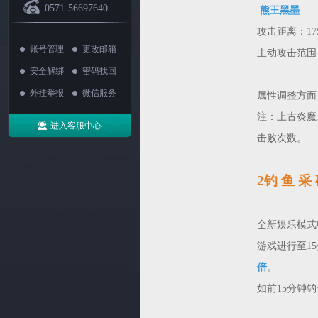
0571-56697640
熊王黑墨
攻击距离：175
账号管理
更改邮箱
主动攻击范围：
安全解绑
密码找回
外挂举报
微信服务
属性调整方面
注：上古炎魔
进入客服中心
击败次数。
2钓 鱼 采
全新娱乐模式
游戏进行至1
倍
。
如前15分钟钓