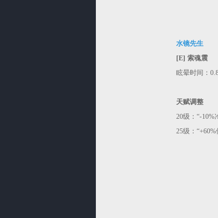
水镜先生
[E] 索魂震
眩晕时间：0.8秒→
天赋调整
20级：“-10
25级：“+6