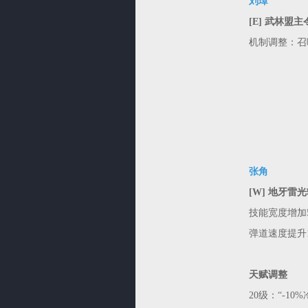
刘璋
[E] 武林盟主
机制调整：召
张角
[W] 地牙雷
技能宽度增加5
弹道速度提升1
天赋调整
20级：“-10