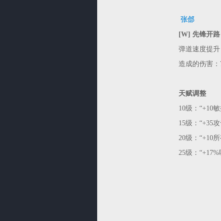
张郃
[W] 先锋开路
弹道速度提升
造成的伤害：70/1
天赋调整
10级：“+10
15级：“+35
20级：“+10
25级：“+1