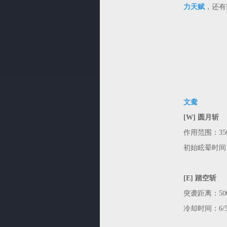
力天赋
，还有
文鸯
[W] 圆月斩
作用范围：350
初始眩晕时间：
[E] 踏空斩
突袭距离：500
冷却时间：6/5.5