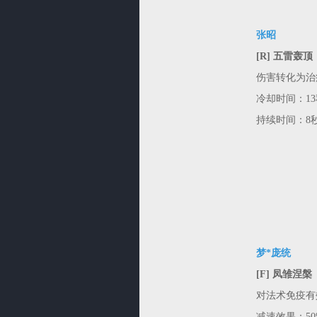
张昭
[R] 五雷轰顶
伤害转化为治疗
冷却时间：13秒→
持续时间：8
梦*庞统
[F] 凤雏涅槃
对法术免疫有
减速效果：50