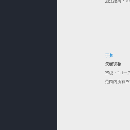
施法距离：700
于禁
天赋调整
25级：“+
范围内所有敌