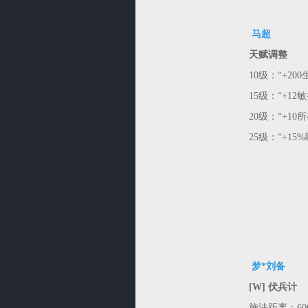
马超
天赋调整
10级：“+20
15级：“+12
20级：“+10
25级：“+15
梦*刘备
[W] 伏兵计
施法距离：600