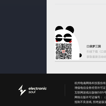
口袋梦三国
扫描下载《口袋
获取最新活动动
杭州电魂网络科技股份有限公司版权所有丨
增值电信业务经营许可证
互联网游戏出版物ISBN号：IS
网络出版许可证编号：（
抵制不良游戏, 拒绝盗版