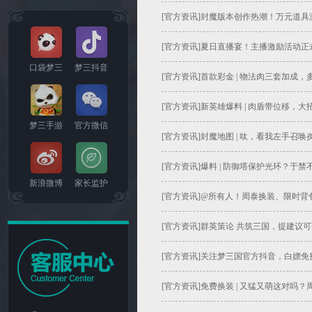
[官方资讯]
封魔版本创作热潮！万元道具
[官方资讯]
夏日直播宴！主播激励活动正
口袋梦三
梦三抖音
[官方资讯]
首款彩金 | 物法肉三套加成
[官方资讯]
新英雄爆料 | 肉盾带位移，
梦三手游
官方微信
[官方资讯]
封魔地图 | 呔，看我左手召
[官方资讯]
爆料 | 防御塔保护光环？于
新浪微博
家长监护
[官方资讯]
@所有人！周泰换装、限时背
[官方资讯]
群英策论 共筑三国，提建议
[官方资讯]
关注梦三国官方抖音，白嫖免
[官方资讯]
免费换装 | 又猛又萌这对吗