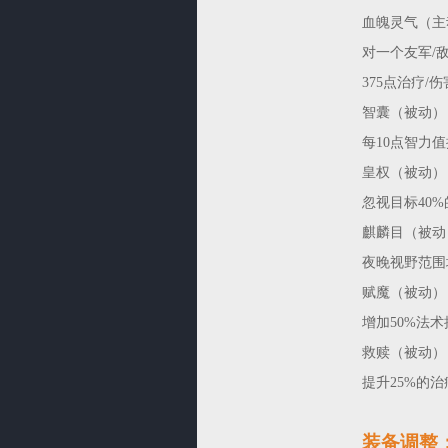
血魄灵气（主
对一个友军/
375点治疗/伤
智囊（被动）
每10点智力值
皇权（被动）
忽视目标40
麒麟目（被动
夜晚视野范围
赋魔（被动）
增加50%法
救赎（被动）
提升25%的
装备调整