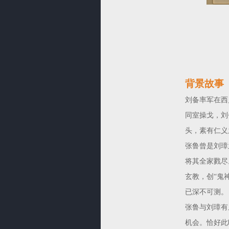
背景故事
刘备率军在西
同室操戈，刘
头，素有仁义
张鲁曾是刘璋
将其全家戮尽
玄教，创“鬼
已深不可测。
张鲁与刘璋有
机会。恰好此