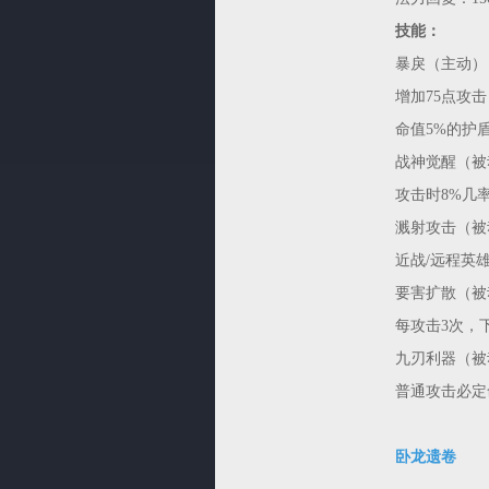
技能：
暴戾（主动）
增加75点攻
命值5%的护
战神觉醒（被
攻击时8%几率
溅射攻击（被
近战/远程英雄
要害扩散（被
每攻击3次，
九刃利器（被
普通攻击必定
卧龙遗卷