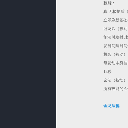
技能：
真.无极护盾
立即刷新基础
卧龙吟（被动
施法时发射5
发射间隔时间0
机智（被动）
每发动本身技
12秒
玄法（被动）
所有技能的冷
金龙法袍