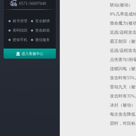
0571-56697640
斩仙(被动）
8%几率造成
账号管理
安全解绑
致命魔力(被
密码找回
更改邮箱
近战/远程攻击
密保手机
微信服务
霸王朝宗（被
近战/远程攻击
进入客服中心
点伤害与1秒
连锁闪电（被
攻击时有55%
雷动九天（被
攻击时有35
冰封（被动）
每次攻击降低
层时，对目标