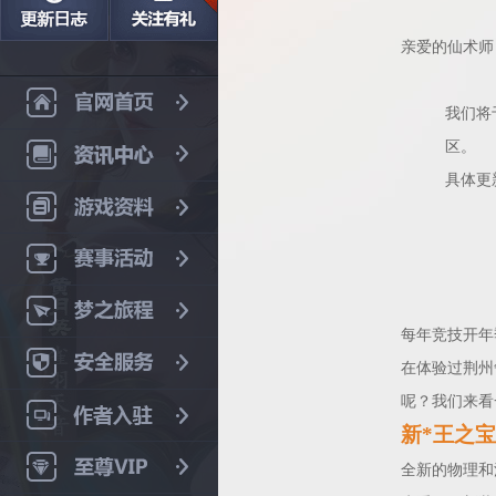
亲爱的仙术师
我们将
区。
具体更
每年竞技开年
在体验过荆州
呢？我们来看
新*王之
全新的物理和