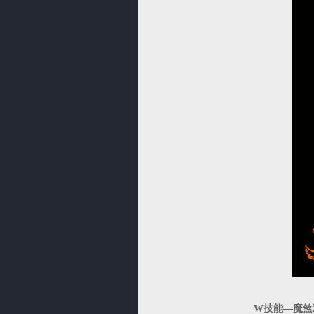
W技能—魔煞