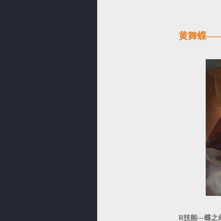
黄舞蝶—
R技能—蝶之