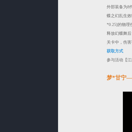
外部装备为8
蝶之幻乱生效
*0.25]的物
释放幻蝶舞后
关卡中，伤害范
获取方式
参与活动【江
梦*甘宁