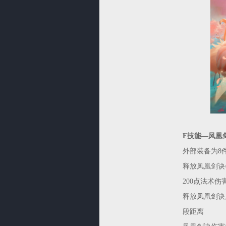
F技能—凤凰
外部装备为8
释放凤凰剑诀
200点法术伤
释放凤凰剑诀
段距离