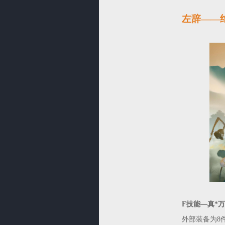
左辞——
F技能—真*
外部装备为8