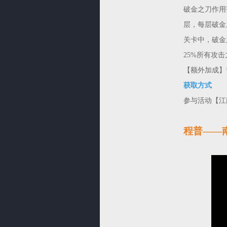
破金之刀作用
层，每层破金
关卡中，破金
25%所有攻击
【额外加成】
获取方式
参与活动【江
程普——