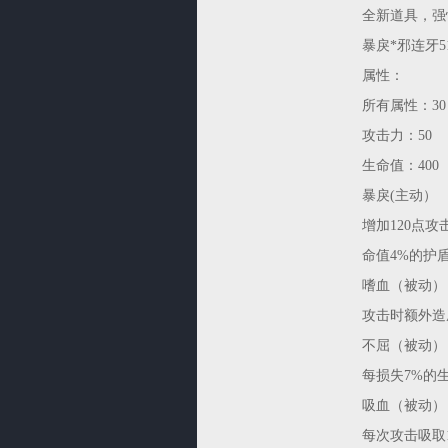
全新道具，强
暴戾*邪连牙51
属性：
所有属性：30
攻击力：50
生命值：400
暴戾(主动）
增加120点
命值4%的护
嗜血（被动）
攻击时额外造
不屈（被动）
每损失7%的
吸血（被动）
每次攻击吸取