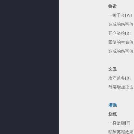
鲁肃
一掷千金[W]
造成的伤害值从60
开仓济粮[R]
回复的生命值从70
造成的伤害值从10
文丑
攻守兼备[R]
每层增加攻击力的最
增强
赵统
一身是胆[F]
移除英霸效果