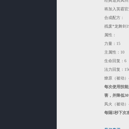
经典道具凤羽
将加入英霸官
合成配方：
残废*龙舞剑19
属性：
力量：15
主属性：10
生命回复：6
法力回复：15
燎原（被动）
每次使用技能后
害，并降低3
凤火（被动）
每隔5秒下次