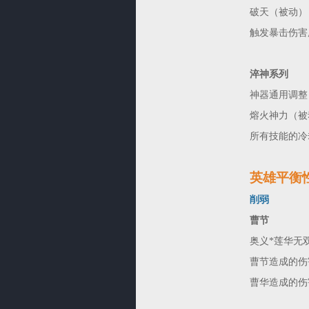
破天（被动）
触发暴击伤害
淬神系列
神器通用调整
熔火神力（被
所有技能的冷却
英雄平衡
削弱
曹节
奥义*莲华无双
曹节造成的伤害从25
曹华造成的伤害从15