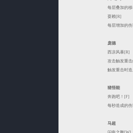
每层叠加的移
耍赖[R]
每层增加的伤害从2
庞德
西凉风暴[R]
攻击触发重击的概
触发重击时造成的伤
猪悟能
奔跑吧！[F]
每秒造成的伤害从5
马超
闪电之舞[W]