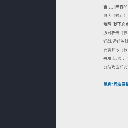
害，并降低3
凤火（被动）
每隔5秒下次
溅射攻击（被
近战/远程英雄
要害扩散（被
每攻击3次，
分裂攻击和要
暴戾*邪连巨