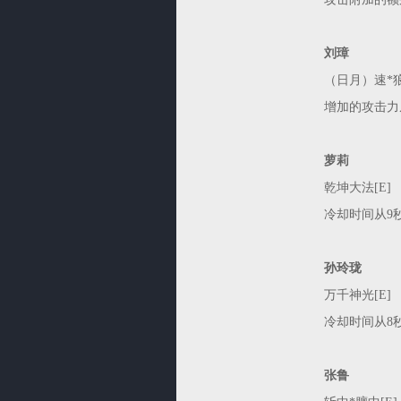
刘璋
（日月）速*狼
增加的攻击力从15
萝莉
乾坤大法[E]
冷却时间从9
孙玲珑
万千神光[E]
冷却时间从8
张鲁