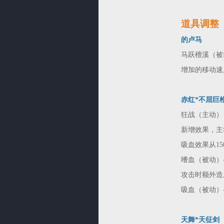
道具调整
的卢马
马跃檀溪（被
增加的移动速度
赤红*不屈巨
狂战（主动）
新增效果，主
吸血效果从15
嗜血（被动）-
攻击时额外造
吸血（被动）-
天舞*天征剑