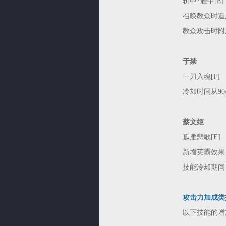
斩中*膻中[E]
召唤教众时造
教众攻击时附加
于禁
一刀入魂[F]
冷却时间从90/
蔡文姬
孤雁悲歌[E]
新增英霸效果
技能冷却期间
攻击力加成类
以下技能的增