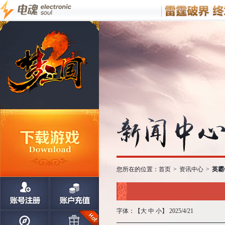
您所在的位置：
首页
>
资讯中心
>
英霸
字体：【
大
中
小
】 2025/4/21