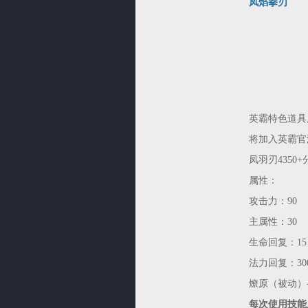
凤焰拳刃
英霸特色道具
将加入英霸官
凤羽刃4350+
属性：
攻击力：90
主属性：30
生命回复：15
法力回复：30
燎原（被动）
每次使用技能后