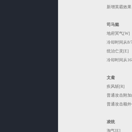
新增英霸效果：被
司马懿
地府冥气[W]
冷却时间从8/7/
统治亡灵[E]
冷却时间从16
文鸯
疾风斩[R]
普通攻击附加
普通攻击额外伤害
凌统
淘气[E]