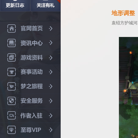
地形调整
袁绍方护城河