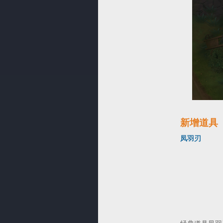
新增道具
凤羽刃