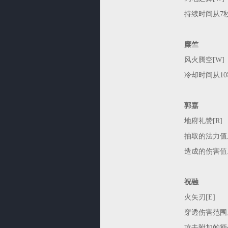
持续时间从7
糜竺
风火腾空[W]
冷却时间从1
郭嘉
地府礼赞[R]
抽取的法力值从目
造成的伤害值从目
祝融
火矢刃[E]
穿透伤害范围从
攻击附加的额外伤害