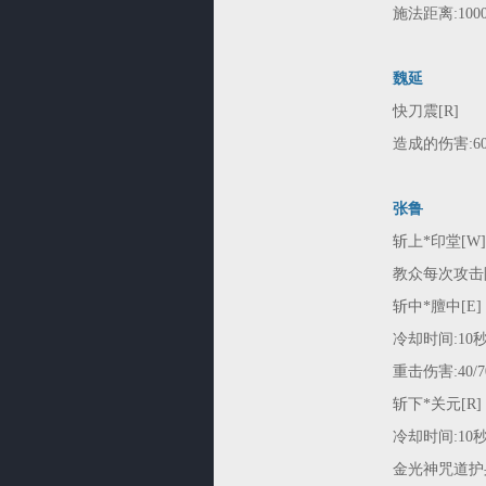
施法距离:1000/1
魏延
快刀震[R]
造成的伤害:60/1
张鲁
斩上*印堂[W
教众每次攻击附加伤
斩中*膻中[E]
冷却时间:10
重击伤害:40/70
斩下*关元[R]
冷却时间:10
金光神咒道护身