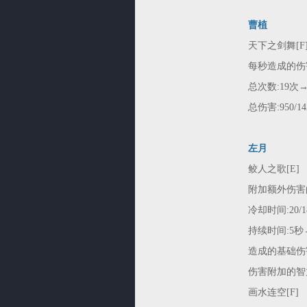
曹植
天下之剑舞[F
每秒造成的伤
总次数:19次→
总伤害:950/142
左月
鲛人之歌[E]
附加额外伤害
冷却时间:20/1
持续时间:5秒
造成的基础伤害:15
伤害附加的智力系
画水连空[F]