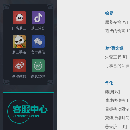
徐晃
魔斧夺魂[W]
口袋梦三
梦三抖音
造成的伤害:100/
梦*蔡文姬
梦三手游
官方微信
朱弦三叹[R]
可积蓄的音律:
新浪微博
家长监护
华佗
藤股[W]
造成的伤害:100/1
目标移动限制范围
束缚持续时间:1秒
悬壶济世[E]