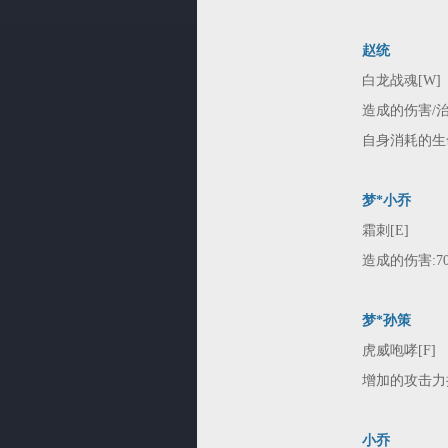
赵统
白龙战魂[W]
造成的伤害/治疗量1
自身消耗的生命值:5
梦*小乔
霜刺[E]
造成的伤害:70/1
梦*孙策
虎威咆哮[F]
增加的攻击力
小乔