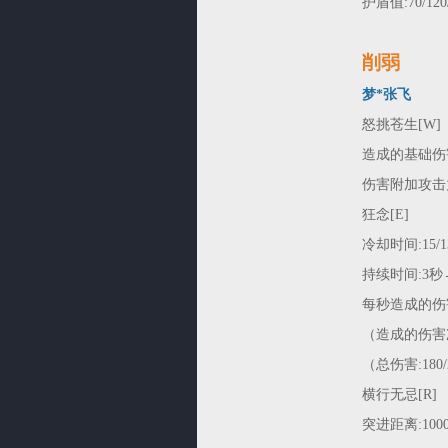
护盾值:70/120/
削弱
梦*张飞
怒挑苍生[W]
造成的基础伤害:80
伤害附加攻击力系数:0
狂念[E]
冷却时间:15/13
持续时间:3秒
每秒造成的伤害:60
（造成的伤害
（总伤害:180/2
横行无忌[R]
突进距离:1000