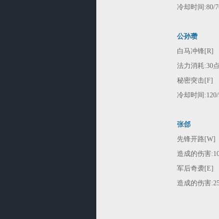
冷却时间:80/70
公孙瓒
白马冲锋[R]
法力消耗:30
秘密突击[F]
冷却时间:120/
张郃
先锋开路[W]
造成的伤害:100/
军后奇袭[E]
造成的伤害:25/4