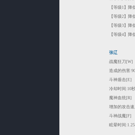
【等级1】降
【等级2】降
【等级3】降
【等级4】降
张辽
战魔狂刀[W]
造成的伤害:90/1
斗神盾击[E]
冷却时间:10
魔神血统[R]
增加的攻击速
斗神战魔[F]
眩晕时间:1.2