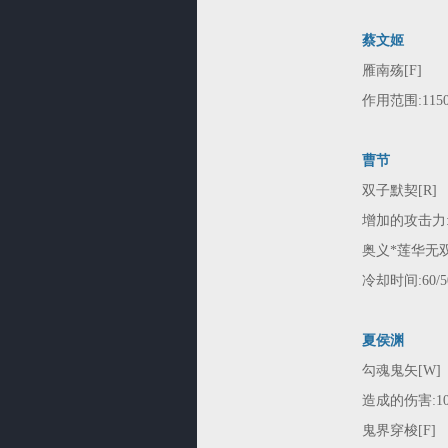
蔡文姬
雁南殇[F]
作用范围:1150
曹节
双子默契[R]
增加的攻击力:20/
奥义*莲华无双
冷却时间:60/50
夏侯渊
勾魂鬼矢[W]
造成的伤害:100/
鬼界穿梭[F]