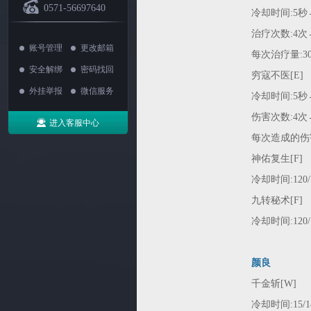
0571-56697640
冷却时间:5秒
治疗次数:4次
账号管理
更改邮箱
每次治疗量:30/5
安全解绑
密码找回
穷寇不医[E]
外挂举报
微信服务
冷却时间:5秒
伤害次数:4次
进入客服中心
每次造成的伤害:30
神佑复生[F]
冷却时间:120/10
九转秘术[F]
冷却时间:120/10
颜良
千金斩[W]
冷却时间:15/14