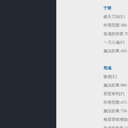
于禁
破天刀法[E]
作用范围:300
造成的伤害:70/1
一刀入魂[F]
施法距离:450
荀彧
驱虎[E]
施法距离:900→
罪恶审判[F]
作用范围:475
施法距离:750→
每层罪状增加的恐惧