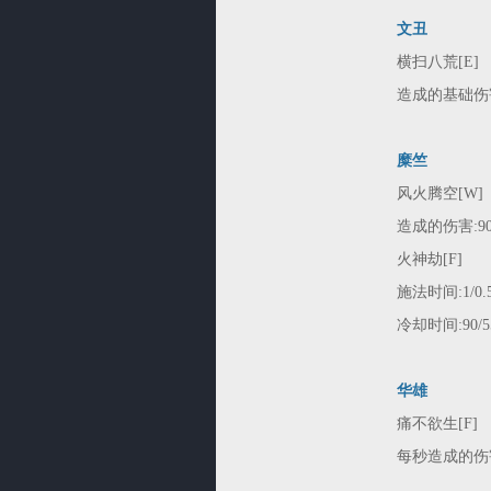
文丑
横扫八荒[E]
造成的基础伤害:50
糜竺
风火腾空[W]
造成的伤害:90/1
火神劫[F]
施法时间:1/0.
冷却时间:90/55
华雄
痛不欲生[F]
每秒造成的伤害:60