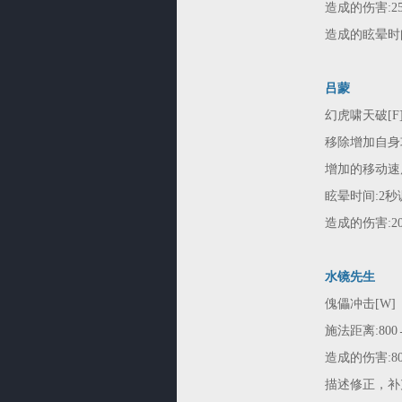
造成的伤害:250/
造成的眩晕时间:1.
吕蒙
幻虎啸天破[F
移除增加自身
增加的移动速度
眩晕时间:2秒调整
造成的伤害:200/
水镜先生
傀儡冲击[W]
施法距离:800→
造成的伤害:80/1
描述修正，补