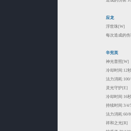
造成的伤害:100/
应龙
浮世珠[W]
每次造成的伤害:20
辛宪英
神光普照[W]
冷却时间:12
法力消耗:100/12
灵光守护[E]
冷却时间:16
持续时间:3/4/5
法力消耗:60/80
祥和之光[R]