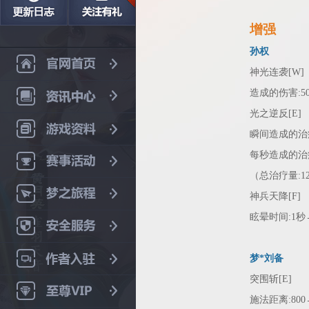
增强
孙权
神光连袭[W]
造成的伤害:50/7
光之逆反[E]
瞬间造成的治疗/伤害
每秒造成的治疗/伤害
（总治疗量:120/
神兵天降[F]
眩晕时间:1秒→
梦*刘备
突围斩[E]
施法距离:800