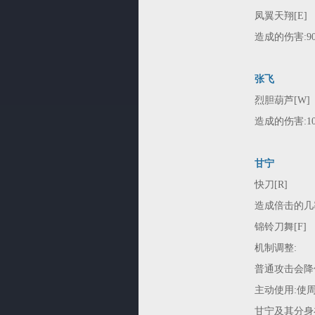
凤翼天翔[E]
造成的伤害:90/1
张飞
烈胆葫芦[W]
造成的伤害:100/
甘宁
快刀[R]
造成倍击的几率:1
锦铃刀舞[F]
机制调整:
普通攻击会降
主动使用:使
甘宁及其分身