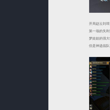
开局赵云刘璋
第一场的失利
梦娃娃的强大
但是神迹战队