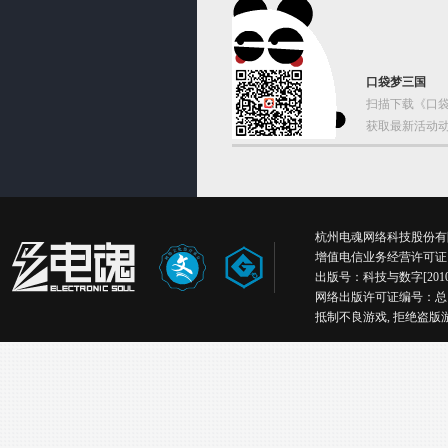
口袋梦三国
扫描下载《口袋
获取最新活动动
杭州电魂网络科技股份有限公司版权所有丨
增值电信业务经营许可证：浙B
出版号：科技与数字[2010
网络出版许可证编号：总
抵制不良游戏, 拒绝盗版