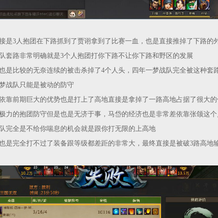
接是3人抱团在下路抓到了贾诩拿到了比赛一血，也是直接推掉了下路的
队套路非常明确就是3个人抱团打你下路不让你下路和野区的发展
也是比较的无奈连续的被击杀掉了4个人头，四年一梦战队完全被这种套
梦战队只能是被动的防守
依靠前期巨大的优势也是打上了高地直接是拿掉了一路高地占据了很大的
极力的抱团防守但是也是无济于事，马岱的经济也是非常差依靠张颌这个
队完全是不给你喘息的机会就是跟你打无限的上高地
也是完全打不过了装备跟等级都差距的非常大，最终直接是被破3路高地