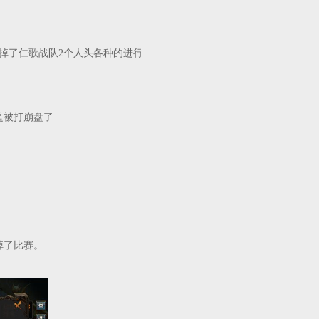
掉了仁歌战队2个人头各种的进行压制来打
是被打崩盘了
掉了比赛。