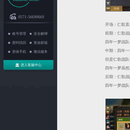
0571-56690669
开场：仁歌直
前期：仁歌战
账号管理
安全解绑
四年一梦战队
密码找回
更改邮箱
中期：四年一
密保手机
微信服务
但是仁歌战队
进入客服中心
四年一梦虽然
后期：仁歌战
四年一梦战队