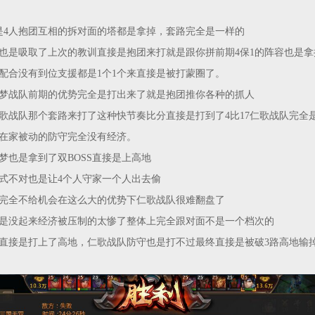
是4人抱团互相的拆对面的塔都是拿掉，套路完全是一样的
也是吸取了上次的教训直接是抱团来打就是跟你拼前期4保1的阵容也是拿
配合没有到位支援都是1个1个来直接是被打蒙圈了。
梦战队前期的优势完全是打出来了就是抱团推你各种的抓人
歌战队那个套路来打了这种快节奏比分直接是打到了4比17仁歌战队完全
在家被动的防守完全没有经济。
梦也是拿到了双BOSS直接是上高地
式不对也是让4个人守家一个人出去偷
完全不给机会在这么大的优势下仁歌战队很难翻盘了
是没起来经济被压制的太惨了整体上完全跟对面不是一个档次的
直接是打上了高地，仁歌战队防守也是打不过最终直接是被破3路高地输