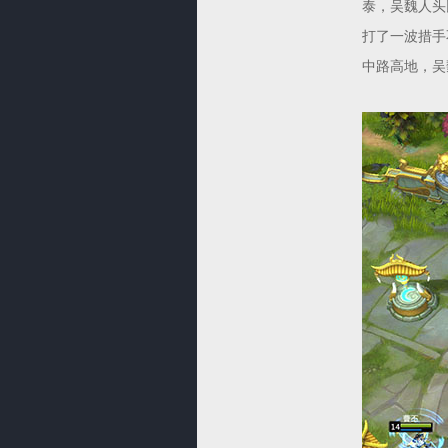
泰，吴魏人头
打了一波措手
中路高地，吴魏