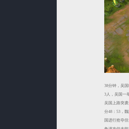
38分钟，吴
3人，吴国一
吴国上路突袭
分48：53
国进行抢夺但
角进攻但未能