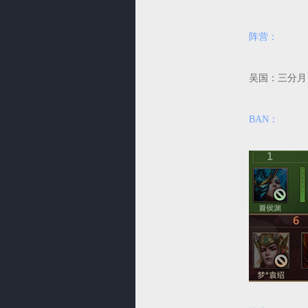
阵营：
吴国：三
BAN：