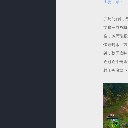
比赛回顾：
开局3分钟，
文鸯完成敌将
住，梦周瑜跟
快速封印己方
钟，魏国吹响
通过逐个击杀
封印炎魔拿下