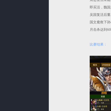
即买活，魏国
吴国复活后董
国文鸯救下孙
月击杀达到6
比赛结果：