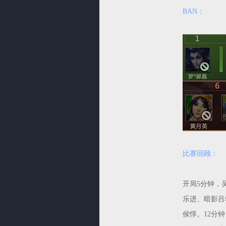
BAN：
比赛回顾：
开局5分钟，
乐进、暗影吕
侯惇。12分