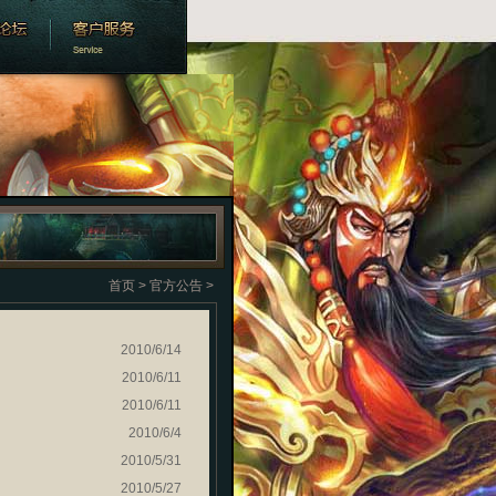
首页
>
官方公告
>
2010/6/14
2010/6/11
2010/6/11
2010/6/4
2010/5/31
2010/5/27