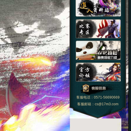
客服电话：0571-56690669
客服邮箱：cs@17m3.com