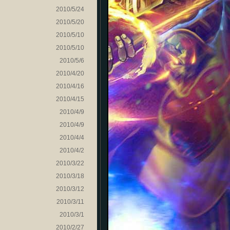
2010/5/24
2010/5/20
2010/5/10
2010/5/10
2010/5/6
2010/4/20
2010/4/16
2010/4/15
2010/4/9
2010/4/9
2010/4/4
2010/4/2
2010/3/22
2010/3/18
2010/3/12
2010/3/11
2010/3/1
2010/2/27