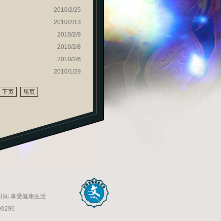
2010/2/25
2010/2/13
2010/2/9
2010/2/8
2010/2/6
2010/1/29
下页
尾页
时间 享受健康生活
0296