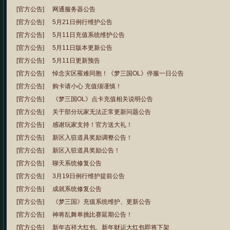
[官方公告]
网通服务器公告
[官方公告]
5月21日例行维护公告
[官方公告]
5月11日充值系统维护公告
[官方公告]
5月11日版本更新公告
[官方公告]
5月11日更新预告
[官方公告]
悼念灾区罹难同胞！《梦三国OL》停服一日公告
[官方公告]
购卡请小心 充值须谨慎！
[官方公告]
《梦三国OL》点卡充值相关说明公告
[官方公告]
关于部分玩家无法正常更新问题公告
[官方公告]
感谢玩家支持！官方送大礼！
[官方公告]
新区入驻道具奖励调整公告！
[官方公告]
新区入驻道具奖励公告！
[官方公告]
聊天系统修复公告
[官方公告]
3月19日例行维护提前公告
[官方公告]
成就系统修复公告
[官方公告]
《梦三国》充值系统维护、更新公告
[官方公告]
神将乱舞单挑比赛延期公告！
[官方公告]
新年吉祥大红包、新年财运大红包即将下架