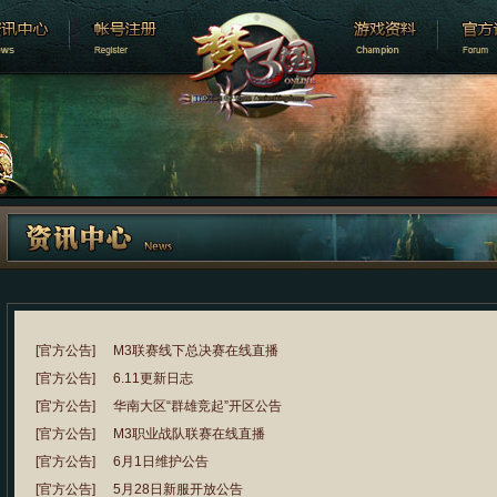
[官方公告]
M3联赛线下总决赛在线直播
[官方公告]
6.11更新日志
[官方公告]
华南大区“群雄竞起”开区公告
[官方公告]
M3职业战队联赛在线直播
[官方公告]
6月1日维护公告
[官方公告]
5月28日新服开放公告